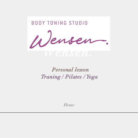
Body toning Studio
Wensen.
Personal lesson
Traning / Pilates / Yoga
Home