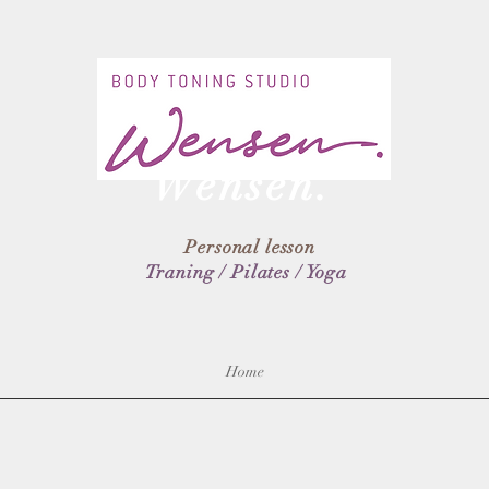
Body toning Studio
Wensen.
Personal lesson
Traning / Pilates / Yoga
Home