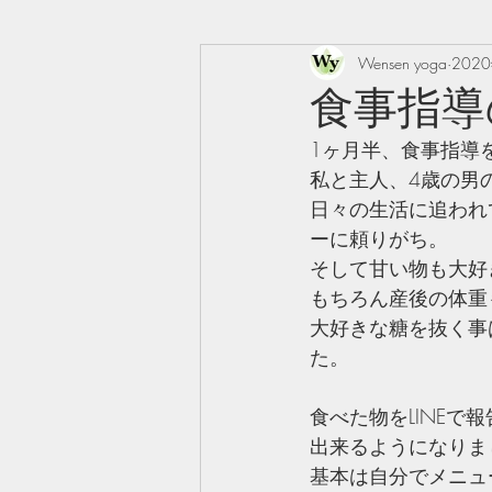
Wensen yoga
202
食事指導
1ヶ月半、食事指導を
私と主人、4歳の男
日々の生活に追われ
ーに頼りがち。
そして甘い物も大好
もちろん産後の体重
大好きな糖を抜く事
た。
食べた物をLINE
出来るようになりま
基本は自分でメニュ