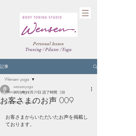
Body toning Studio
Wensen.
Personal lesson
Traning / Pilates / Yoga
記事
Wensen yoga
wensenyoga
Wensen yoga
2020年12月29日
読了時間: 2分
お客さまのお声 009
Customer's voice
お客さまからいただいたお声を掲載し
ております。